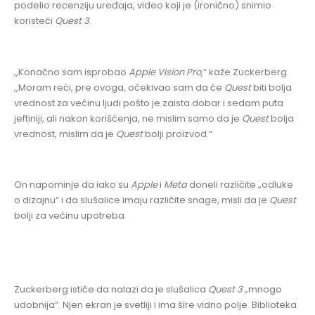
podelio recenziju uređaja, video koji je (ironično) snimio
koristeći
Quest 3
.
,,Konačno sam isprobao
Apple
Vision Pro
,“ kaže Zuckerberg.
,,Moram reći, pre ovoga, očekivao sam da će
Quest
biti bolja
vrednost za većinu ljudi pošto je zaista dobar i sedam puta
jeftiniji, ali nakon korišćenja, ne mislim samo da je
Quest
bolja
vrednost, mislim da je
Quest
bolji proizvod.“
On napominje da iako su
Apple
i
Meta
doneli različite „odluke
o dizajnu“ i da slušalice imaju različite snage, misli da je
Quest
bolji za većinu upotreba.
Zuckerberg ističe da nalazi da je slušalica
Quest 3
„mnogo
udobnija“. Njen ekran je svetliji i ima šire vidno polje. Biblioteka