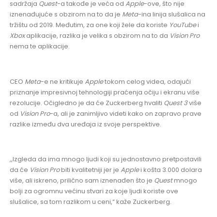
sadržaja
Quest
-a takođe je veća od
Apple
-ove, što nije
iznenađujuće s obzirom na to da je
Meta
-ina linija slušalica na
tržištu od 2019. Međutim, za one koji žele da koriste
YouTube
i
Xbox
aplikacije, razlika je velika s obzirom na to da
Vision Pro
nema te aplikacije.
CEO
Meta
-e ne kritikuje
Apple
tokom celog videa, odajući
priznanje impresivnoj tehnologiji praćenja očiju i ekranu više
rezolucije. Očigledno je da će Zuckerberg hvaliti
Quest 3
više
od
Vision Pro
-a, ali je zanimljivo videti kako on zapravo prave
razlike između dva uređaja iz svoje perspektive.
,,Izgleda da ima mnogo ljudi koji su jednostavno pretpostavili
da će
Vision Pro
biti kvalitetniji jer je
Apple
i košta 3.000 dolara
više, ali iskreno, prilično sam iznenađen što je
Quest
mnogo
bolji za ogromnu većinu stvari za koje ljudi koriste ove
slušalice, sa tom razlikom u ceni,“ kaže Zuckerberg.