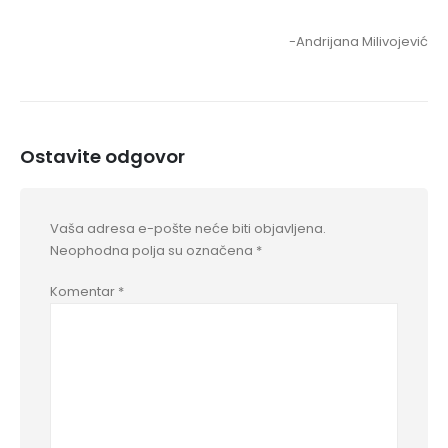
-Andrijana Milivojević
Ostavite odgovor
Vaša adresa e-pošte neće biti objavljena.
Neophodna polja su označena
*
Komentar
*