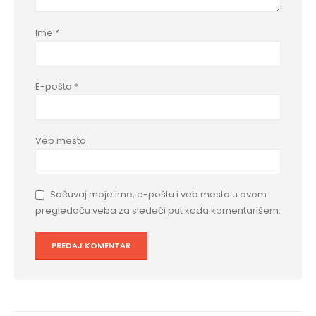
Ime
*
E-pošta
*
Veb mesto
Sačuvaj moje ime, e-poštu i veb mesto u ovom
pregledaču veba za sledeći put kada komentarišem.