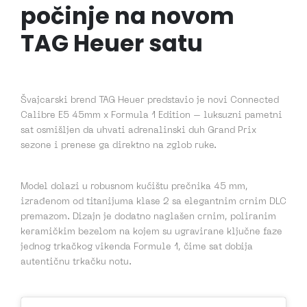
počinje na novom
TAG Heuer satu
Švajcarski brend TAG Heuer predstavio je novi Connected
Calibre E5 45mm x Formula 1 Edition – luksuzni pametni
sat osmišljen da uhvati adrenalinski duh Grand Prix
sezone i prenese ga direktno na zglob ruke.
Model dolazi u robusnom kućištu prečnika 45 mm,
izrađenom od titanijuma klase 2 sa elegantnim crnim DLC
premazom. Dizajn je dodatno naglašen crnim, poliranim
keramičkim bezelom na kojem su ugravirane ključne faze
jednog trkačkog vikenda Formule 1, čime sat dobija
autentičnu trkačku notu.