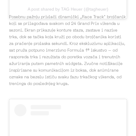
A post shared by TAG Heuer (@tagheuer)
Posebnu pažnju privlači dinamički „Race Track“ brojčanik
koji se prilagođava svakom od 24 Grand Prix vikenda u
sezoni. Ekran prikazuje konture staza, zastave i nazive
trka, dok se tačka koja kruži po obodu brojčanika koristi
za praćenje prolaska sekundi. Kroz ekskluzivnu aplikaciju,
sat pruža potpuno imerzivno Formula 1® iskustvo – od
rasporeda trka i rezultata do poretka vozača i trenutnih
ažuriranja putem pametnih widgeta. Zvučne notifikacije
inspirisane su komunikacijom iz boksa, dok animirane
oznake na bezelu ističu svaku fazu trkačkog vikenda, od
treninga do poslednjeg kruga.